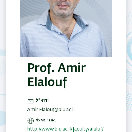
Prof. Amir
Elalouf
דוא"ל
Amir.Elalouf@biu.ac.il
אתר אישי
http://www.biu.ac.il/faculty/alaluf/