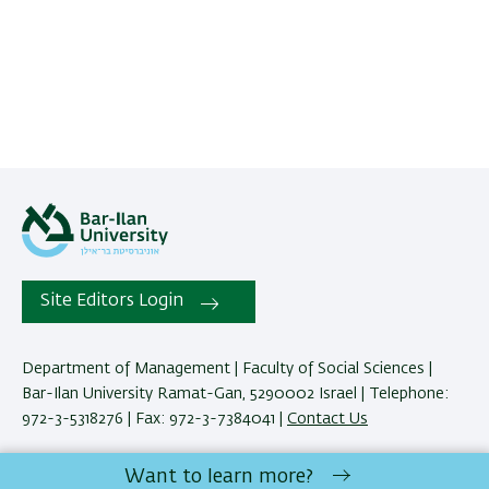
Site Editors Login
Department of Management | Faculty of Social Sciences |
Bar-Ilan University Ramat-Gan, 5290002 Israel | Telephone:
972-3-5318276 | Fax: 972-3-7384041 |
Contact Us
Want to learn more?
Development:
Center of IT & IS BIU.