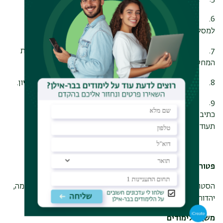
6.
אישור ההצעה ע"י בית הספר ללימודים מתקדמים ומעבר
למסלול א עם תזה.
7.
שנה ב
: רישום לקוד תזה (10 נ"ז שכר לימוד) והכנת עבודת
המחקר.
8.
סיום
עבודת המחקר
, הגשה, שיפוט, בחינת הגנה וקבלת ציון.
9.
סטודנטים שעבודת התזה שלהם תאושר יקבלו אישור על
כתיבת התזה הכולל את הציון שניתן לה. במסלול זה לא תוענק
תעודת מוסמך.
פטור מקורסים
הסטודנטים המתקבלים למסלול זה זכאים לפטור מקורסי השלמה,
יהדות ואנגלית.
משך הלימודים