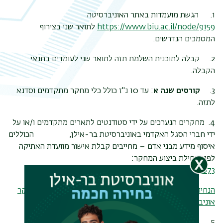
1.
הגשת מועמדות באתר האוניברסיטה
https://www.biu.ac.il/node/9159
לתואר שני בצירוף
המסמכים הנדרשים.
2.
קבלה לתוכנית השלמת תזה לתואר שני לעומדים בתנאי
הקבלה.
3.
קורסים שנה א
: עד 10 נ"ז כולל כלי מחקר מתקדמים וסדנא
לתזה.
4.
מחקרים הנערכים על ידי סטודנטים לתארים מתקדמים ו/או על
ידי חברי הסגל האקדמי באוניברסיטת בר-אילן, הכוללים
איסוף מידע מבני אדם – מחייבים קבלת אישור מוועדת האתיקה
לפני תחילת ביצוע המחקר:
https://research.biu.ac.il/he/node/72073
הנחיות לקבלת אישור וועדת אתיקה
,
טופס בקשה לאישור מחקר
אוניבריסטאי
,
טופס מחלקתי נלווה
5.
בתום סדנא לתזה (סוף שנה א) – הגשת הצעת מחקר