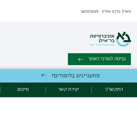
תאריך עדכון אחרון : 14/01/2026
כניסה לעורכי האתר
מתעניינים בלימודים?
כל הזכויות שמורות: המחלקה לניהול, הפקולטה למדעי החברה |
אוניברסיטת בר אילן רמת גן 5290002 | טלפון: 03-5318276 | פקס:
התקשר/י
יצירת קשר
מיקום
03-7384041 |
יצירת קשר
לימודי ניהול
באוניברסיטת בר-אילן
פיתוח:
אגף תקשוב, אוניברסיטת בר-אילן
הצהרת נגישות
מדיניות פרטיות
אקדימה בר-אילן