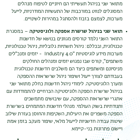
מתואר שני בניהול תעשייתי הם חיוניים לטיפוח מנהלים
המסוגלים לנווט במורכבות של התעשיות המודרניות, לייעל
מערכות, לצמצם בזבוז ולהסתגל במהירות לשינויים.
תואר שני בניהול שרשרת אספקה ולוגיסטיקה
– במסגרת
התואר השני
נלמד קורסים מגוונים בנושא של חדשנות
טכנולוגית, ובכללם: ניהול תשתיות גלובליות, ניהול טכנולוגיות,
מערכות מידע לוגיסטיות
"
Industry 4.0
- יזמים ומנכ"לים
משתפים", קורס שבו נפגוש יזמים ומנהלים החולקים
מניסיונם ומשתפים כיצד הם משלבים חדשנות טכנולוגית
בעבודתם לצורך ייעול ושיפור ניהול שרשראות ההספקה
ומערך הלוגיסטיקה. לימודי ניהול חדשנות כחלק מתואר שני
בניהול שרשרת הספקה ​​ולוגיסטיקה הכרחיים להתמודדות עם
אתגרי שרשראות ההספקה, עם שיבושים מתמשכים
ותנודתיות בשוק העולמי. מנהלי חדשנות המתמחים בשרשרת
הספקה משפרים את היעילות, השקיפות והחוסן בעזרת שילוב
שיטות עבודה חדשניות לייעול מלאי, שיפור מעקב בזמן אמת
ויישום פתרונות בני-קיימא.