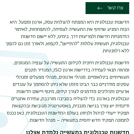
צרו קשר
חדשנות טכנולוגית היא המפתח להצלחת עסק, ארגון ומפעל. היא
הכוח המניע שדוחף את התעשייה לצמיחה, להתפתחות, לאיתור
הזדמנויות חדשות ולפריצות דרך. בימינו, ללא יישום חדשנות
טכנולוגית, תעשיות עלולות "להתיישן", לקפוא, ולאורך זמן גם להפוך
ללא רלוונטיות.
חדשנות טכנולוגית חיונית לקידום התעשייה על ענפיה המגוונים,
ומהווה תנאי לעמידה בדרישות ארגון
ISO
, המגדיר תקנים
תעשייתיים בינלאומיים. מנהלי ארגונים, מנהלי
מפעלים ומנהלי
עסקים מודרניים כבר הבינו מזמן שלא ניתן להסתמך על עובדים
ארעיים ותהליכים מזדמנים לצורך קידום, מינוף ויישום חדשנות
תפר
טכנולוגית בארגון. כדי להצליח בסביבה מורכבת, עתירת אתגרים
משנ
ודינמית יש צורך בגישה מובנית, באסטרטגיה מגובשת ובהקצאת
תפקיד ייעודי לניהול ולניווט בעולם החדשנות הטכנולוגית. כאן נכנס
לתמונה תפקיד חדש יחסית בתעשייה – מנהל חדשנות.
חדשנות טכנולוגית בתעשייה נלמדת אצלנו