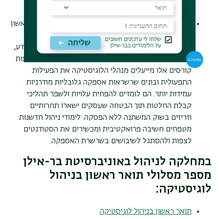
תרבות של חדשנות ויצירתיות.
תואר ראשון בניהול לוגיסטיקה –
במסגרת התואר הראשון
בניהול לוגיסטיקה נלמד קורסים כמו
מערכות מידע
לוגיסטיות
,
מבוא לתכנות בשפת פייתון, ניהול מערכות מידע,
תמיכה לוגיסטית משולבת, ניהול פרויקטים ועוד. באמצעות
קורסים אלו מייעלים מנהלי הלוגיסטיקה את הפעילות
התפעולית ובונים שרשראות אספקה גלובליות מודרניות
עמידות יותר. הם לומדים להפחית עלויות ולשפר תהליכי
קבלת החלטות תוך הבטחה שעסקים ישארו תחרותיים
וזריזים בשוק המשתנה ללא הפסקה. לימודי ניהול חדשנות
מטפחים חשיבה פרואקטיבית ומכשירים את הסטודנטים
לצפות ולהסתגל לשיבושים בשרשרת האספקה.
במחלקה לניהול באוניברסיטת בר-אילן
מספר מסלולי תואר ראשון בניהול
לוגיסטיקה:
תואר ראשון בניהול לוגיסטיקה