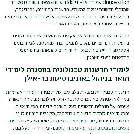
innovation
) שפותח על-ידי
Bessant & Tidd
בשנת 2013, הרי
שמנהלי חדשנות יכולים להטמיע חדשנות במוצרים, בפרדיגמה,
בתהליכים ובעמדות. הם פועלים לשיפור היעילות בהווה, אך גם יזמים
בנפשם האמונים על מיטוב העתיד הארגוני.
מנהלי חדשנות מביאים גישה עקבית לאימוץ חדשנות טכנולוגית
בתעשייה. הם יוצרים נהלים לתמיכה בחדשנות טכנולוגית, בונים
אסטרטגיה ליישום הטכנולוגיה ודואגים להתאמה בין מאמצי
החדשנות ליעדי הארגון.
לימודי חדשנות טכנולוגית במסגרת לימודי
תואר בניהול באוניברסיטת בר-אילן
חדשנות טכנולוגית נמצאת בלב ליבן של תוכניות הלימוד האקדמיות
במחלקה לניהול באוניברסיטת בר-אילן ושילובה מבטיחה הכשרה
וטיפוח של מנהלים חדשניים בעלי חשיבה קדימה. הסטודנטיות
והסטודנטים לומדים חדשנות טכנולוגית, מקבלים תובנות לגבי
מגמות מתפתחות,
טרנספורמציה דיגיטלית
, אוטומציה,
יישומי בינה
מלאכותית
,
מערכות מידע לוגיסטיות
וטכנולוגיות ירוקות על מנת