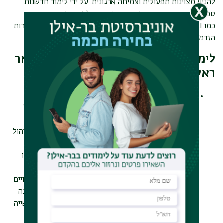
להניע מצוינות תפעולית וצמיחה ארגונית. על ידי לימוד חדשנות
טכנולוגית, הסטודנטים מבינים כיצד טכנולוגיות מתפתחות –
כמו
AI
, בלוקצ'יין וייצור מתקדם - מעצבות מחדש תעשיות ויוצרות
הזדמנויות חדשות.
לימודי חדשנות טכנולוגית במסגרת תואר
ראשון במחלקה לניהול
תואר ראשון בניהול טכנולוגי –
במסגרת לימודי
תואר
ראשון בניהול טכנולוגיה
נלמד מגוון קורסים בנושא ניהול
חדשנות וחדשנות טכנולוגית. נלמד על קבלת החלטות
במערכות עתירות טכנולוגיה, ניהול ועיצוב מוצר, יזמות, ניהול
פרויקטים, בינה עסקית, ניהול טכנולוגיות, עיצוב בסיסי
נתונים, מבוא לתכנות בשפת פייתון ועוד. דרך קורסים אלו
הסטודנטים מפתחים את היכולת לזהות, להעריך וליישם
חידושים טכנולוגיים, מה שמבטיח הסתגלות מהירה לשינויים
ולשיבושים וניצול של הזדמנויות חדשות. יתרה מכך, ההבנה
כיצד לנהל חדשנות מציידת את מנהלי הטכנולוגיה התעשייה
בכלים אסטרטגיים להוביל יוזמות מחקר ופיתוח ולטפח