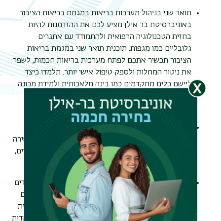
תואר שני בניהול מערכות בריאות במגמת בריאות הציבור
באוניברסיטת בר אילן מציע לכם את ההזדמנות להיות
בחזית הטכנולוגיה הרפואית ולהתמודד עם אתגרים
גלובליים כמו מגפות. תוכנית תואר שני במגמת בריאות
הציבור תכשיר אתכם לפתח מערכות בריאות חכמות, לשפר
את ניטור המחלות ולספק טיפול אישי יותר. תלמדו כיצד
ליישם כלים מתקדמים כמו בינה מלאכותית ולמידת מכונה
כדי לפתח אסטרטגיות יעילות למניעה, התמודדות
והתאוששות ממגפות עתידיות.
התוכנית משלבת את היתרונות של לימודי ניהול מערכות
בריאות עם התמחות ייחודית בבריאות הציבור. היא מכשירה
את בוגריה להתמודד עם אתגרי בריאות הציבור המודרניים,
תוך שימוש בכלים ניהוליים מתקדמים
.
בנוסף לכך, התוכנית מתאפיינת במספר יתרונות שמעמידים
אותה בחזית תחום בריאות הציבור: שילוב מרצים בכירים
ממערכת הבריאות ומתחום בריאות הציבור, גישה חדשנית
הכוללת שימוש בבינה מלאכותית ומדעי הנתונים, והתמקדות