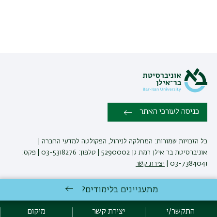
כניסה לעורכי האתר
כל הזכויות שמורות: המחלקה לניהול, הפקולטה למדעי החברה |
אוניברסיטת בר אילן רמת גן 5290002 | טלפון: 03-5318276 | פקס:
03-7384041 |
יצירת קשר
מתעניינים בלימודים?
לימודי ניהול
באוניברסיטת בר-אילן
פיתוח:
אגף תקשוב, אוניברסיטת בר-אילן
התקשר/י
יצירת קשר
מיקום
הצהרת נגישות
מדיניות פרטיות