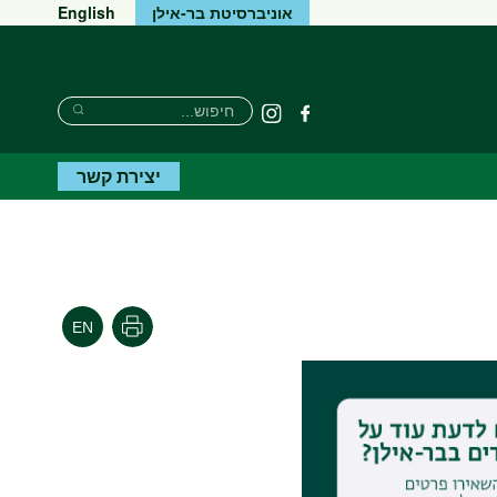
אוניברסיטת בר-אילן
English
Search
חיפוש
פייסבוק
Instagram
Search
יצירת קשר
הדפסה