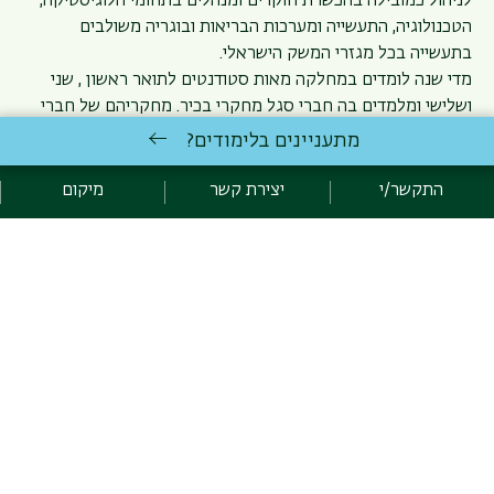
לניהול כמובילה בהכשרת חוקרים ומנהלים בתחומי הלוגיסטיקה,
הטכנולוגיה, התעשייה ומערכות הבריאות ובוגריה משולבים
בתעשייה בכל מגזרי המשק הישראלי.
מדי שנה לומדים במחלקה מאות סטודנטים לתואר ראשון , שני
ושלישי ומלמדים בה חברי סגל מחקרי בכיר. מחקריהם של חברי
הסגל במחלקה לניהול מוצגים בכנסים בינלאומיים ומתפרסמים
מתעניינים בלימודים?
בכתבי עת יוקרתיים בעלי דירוג גבוה. המרצים במחלקה בעלי
ניסיון מעשי בניהול בארץ ובעולם.
התקשר/י
יצירת קשר
מיקום
תאריך עדכון אחרון : 12/02/2026
כניסה לעורכי האתר
כל הזכויות שמורות: המחלקה לניהול, הפקולטה למדעי החברה |