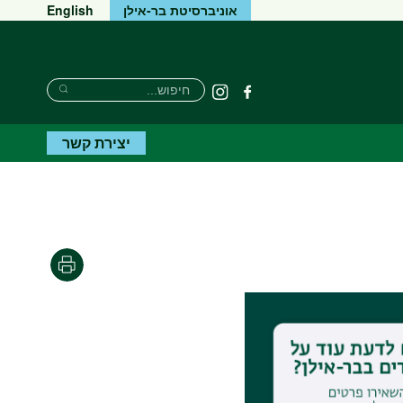
אוניברסיטת בר-אילן
English
Search
חיפוש
פייסבוק
Instagram
Search
יצירת קשר
הדפסה